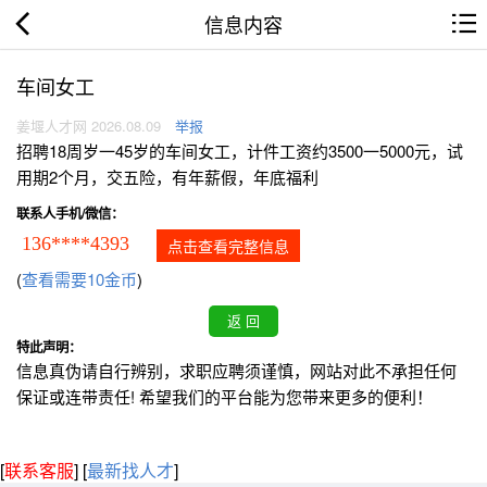
信息内容
车间女工
姜堰人才网 2026.08.09
举报
招聘18周岁一45岁的车间女工，计件工资约3500一5000元，试
用期2个月，交五险，有年薪假，年底福利
联系人手机/微信：
136****4393
点击查看完整信息
(
查看需要10金币
)
特此声明：
信息真伪请自行辨别，求职应聘须谨慎，网站对此不承担任何
保证或连带责任! 希望我们的平台能为您带来更多的便利！
[
联系客服
]
[
最新找人才
]